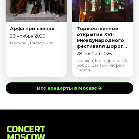
Арфа при свечах
Торжественное
открытие XVII
28 ноября 2026
Международного
Москва, Дом музыки
фестиваля Дорога
в Рождество.
28 ноября 2026
Европейское
Москва, Кафедральный
Рождество в
собор Святых Петра и
Соборе.
Павла
Щелкунчик,
Лебединое озеро,
Спящая красавица
→
Все концерты в Москве