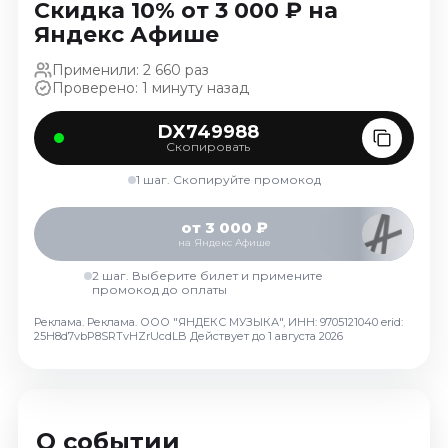
Скидка 10% от 3 000 ₽ на
Октябрь 2026
Яндекс Афише
Спорт
Применили: 2 660 раз
Август 2026
Проверено: 1 минуту назад
Сентябрь 2026
DX749988
Октябрь 2026
Скопировать
События
1 шаг. Скопируйте промокод
Август 2026
от 3 000 ₽
Сентябрь 2026
на Яндекс Афише
Октябрь 2026
2 шаг. Выберите билет и примените
Ноябрь 2026
промокод до оплаты
Декабрь 2026
Реклама. Реклама. ООО "ЯНДЕКС МУЗЫКА", ИНН: 9705121040 erid:
25H8d7vbP8SRTvHZrUcdLB
Действует до 1 августа 2026
Январь 2027
Площадки
О событии