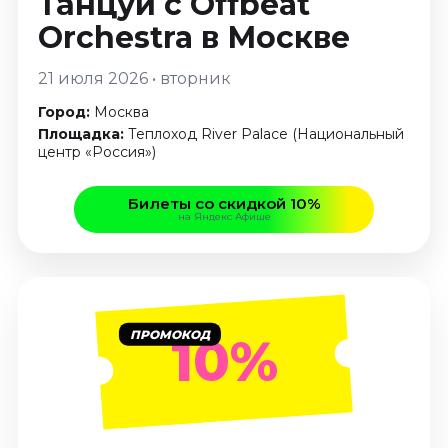
Танцуй с Offbeat
Январь 2027
Orchestra
в Москве
Стендап
21 июля 2026 • вторник
Август 2026
Сентябрь 2026
Город:
Москва
Октябрь 2026
Площадка:
Теплоход River Palace (Национальный
центр «Россия»)
Ноябрь 2026
Декабрь 2026
Билеты со скидкой 10%
на Яндекс Афише
Выставки
Август 2026
Сентябрь 2026
Октябрь 2026
Декабрь 2026
ПРОМОКОД
10%
Январь 2027
Экскурсии
Сентябрь 2026