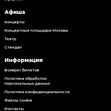
Октябрь 2026
Афиша
Спорт
Август 2026
Концерты
Сентябрь 2026
Концертные площадки Москвы
Октябрь 2026
Театр
События
Стендап
Август 2026
Сентябрь 2026
Информация
Октябрь 2026
Возврат билетов
Ноябрь 2026
Декабрь 2026
Политика обработки
персональных данных
Январь 2027
Политика конфиденциальности
Площадки
Файлы cookie
Контакты