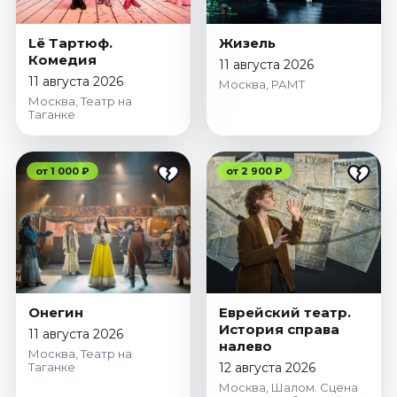
Октябрь 2026
Lё Тартюф.
Жизель
Спорт
Комедия
11 августа 2026
Август 2026
11 августа 2026
Москва, РАМТ
Сентябрь 2026
Москва, Театр на
Таганке
Октябрь 2026
События
от 1 000 ₽
от 2 900 ₽
Август 2026
Сентябрь 2026
Октябрь 2026
Ноябрь 2026
Декабрь 2026
Январь 2027
Онегин
Еврейский театр.
История справа
11 августа 2026
налево
Москва, Театр на
Площадки
Таганке
12 августа 2026
Москва, Шалом. Сцена