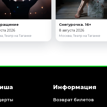
вращение
Снегурочка. 16+
уста 2026
8 августа 2026
а, Театр на Таганке
Москва, Театр на Таганке
иша
Информация
церты
Возврат билетов