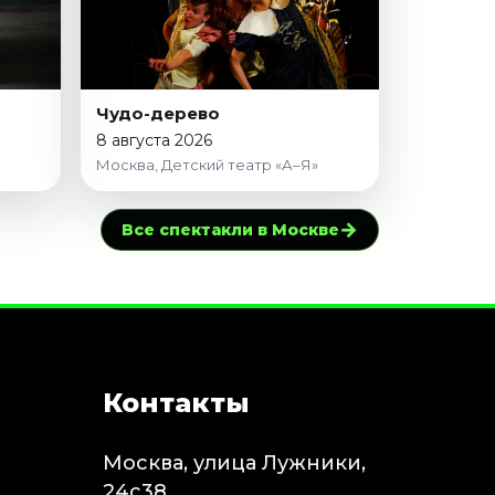
Чудо-дерево
8 августа 2026
Москва, Детский театр «А–Я»
→
Все спектакли в Москве
Контакты
Москва, улица Лужники,
24с38