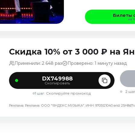
Билеты 
на 
Скидка 10% от 3 000 ₽ на 
Применили: 2 648 раз
Проверено: 1 минуту назад
DX749988
Скопировать
2 ша
1 шаг. Скопируйте промокод
Реклама. Реклама. ООО "ЯНДЕКС МУЗЫКА", ИНН: 9705121040 erid: 25H8