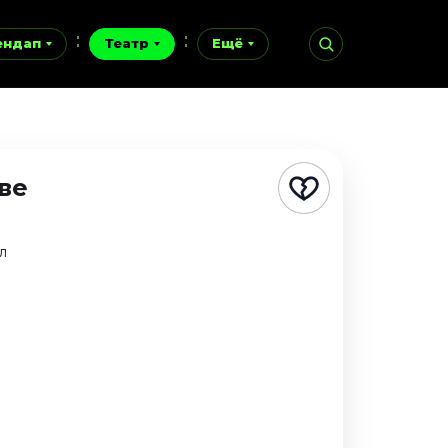
ендап
Театр
Ещё
ве
л