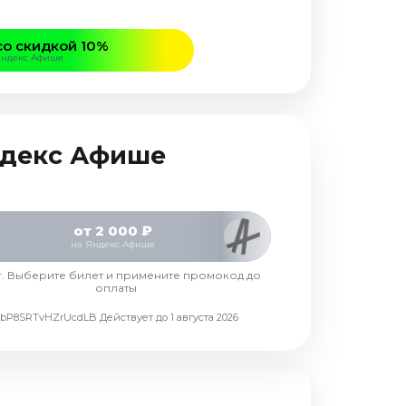
со скидкой 10%
Яндекс Афише
Яндекс Афише
от 2 000 ₽
на Яндекс Афише
г. Выберите билет и примените промокод до
оплаты
d7vbP8SRTvHZrUcdLB
Действует до 1 августа 2026