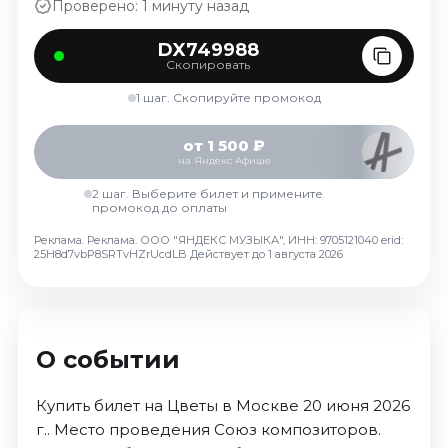
Проверено: 1 минуту назад
Октябрь 2026
DX749988
Спорт
Скопировать
Август 2026
1 шаг. Скопируйте промокод
Сентябрь 2026
Октябрь 2026
от 1 500 ₽
на Яндекс Афише
События
2 шаг. Выберите билет и примените
промокод до оплаты
Август 2026
Сентябрь 2026
Реклама. Реклама. ООО "ЯНДЕКС МУЗЫКА", ИНН: 9705121040 erid:
25H8d7vbP8SRTvHZrUcdLB
Действует до 1 августа 2026
Октябрь 2026
Ноябрь 2026
Декабрь 2026
Январь 2027
О событии
Площадки
Купить билет на Цветы в Москве 20 июня 2026
г.. Место проведения Союз композиторов.