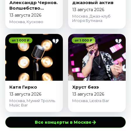
Александр Чернов.
джазовый актив
Волшебство
13 августа 2026
скрипки
13 августа 2026
Москва, Джаз-клуб
Игоря Бутмана
Москва, Кусково
от 1 000 ₽
от 1 000 ₽
Катя Гирко
Хруст безэ
13 августа 2026
13 августа 2026
Москва, Мумий Тролль
Москва, Lюstra Bar
Music Bar
→
Все концерты в Москве