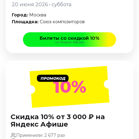
Январь 2027
20 июня 2026 • суббота
Стендап
Город:
Москва
Площадка:
Союз композиторов
Август 2026
Сентябрь 2026
Билеты со скидкой 10%
Октябрь 2026
на Яндекс Афише
Ноябрь 2026
Декабрь 2026
Выставки
ПРОМОКОД
10%
Август 2026
Сентябрь 2026
Октябрь 2026
Декабрь 2026
Январь 2027
Скидка 10% от 3 000 ₽ на
Яндекс Афише
Экскурсии
Сентябрь 2026
Применили: 2 677 раз