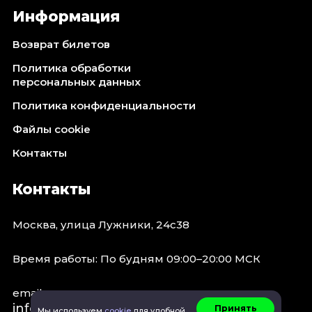
Информация
Возврат билетов
Политика обработки
персональных данных
Политика конфиденциальности
Файлы cookie
Контакты
Контакты
Москва, улица Лужники, 24с38
Время работы: По будням 09:00–20:00 МСК
email:
info@concert.moscow
Принять
Мы используем
cookie
для удобной