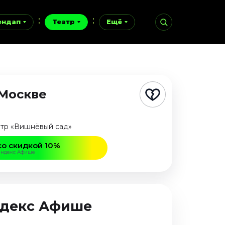
ендап
Театр
Ещё
 Москве
нтр «Вишнёвый сад»
со скидкой 10%
Яндекс Афише
Яндекс Афише