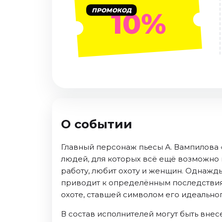
Январь 2027
ПРОМОКОД
10%
Стендап
Август 2026
Сентябрь 2026
Октябрь 2026
Ноябрь 2026
Декабрь 2026
Выставки
О событии
Август 2026
Сентябрь 2026
Главный персонаж пьесы А. Вампилова 
Октябрь 2026
людей, для которых всё ещё возможно 
Декабрь 2026
работу, любит охоту и женщин. Однажды
Январь 2027
приводит к определённым последствиям
охоте, ставшей символом его идеальног
Экскурсии
В состав исполнителей могут быть вне
Сентябрь 2026