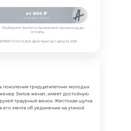
от 800 ₽
на Яндекс Афише
г. Выберите билет и примените промокод до
оплаты
d7vbP8SRTvHZrUcdLB
Действует до 1 августа 2026
ль поколения тридцатилетних молодых
нженер Зилов женат, имеет достойную
рузей траурный венок. Жестокая шутка
 его мечта об уединении на утиной