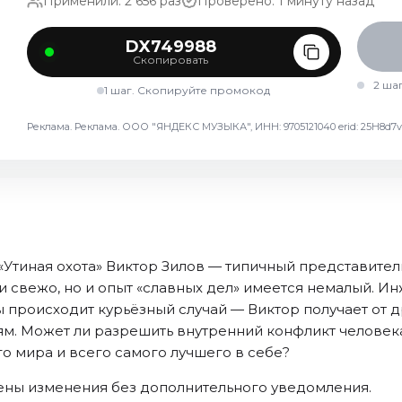
Применили: 2 656 раз
Проверено: 1 минуту назад
DX749988
Скопировать
2 ша
1 шаг. Скопируйте промокод
Реклама. Реклама. ООО "ЯНДЕКС МУЗЫКА", ИНН: 9705121040 erid: 25H8
«Утиная охота» Виктор Зилов — типичный представите
и свежо, но и опыт «славных дел» имеется немалый. И
 происходит курьёзный случай — Виктор получает от д
. Может ли разрешить внутренний конфликт человека
о мира и всего самого лучшего в себе?
сены изменения без дополнительного уведомления.