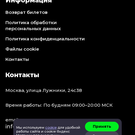
Информация
Возврат билетов
Политика обработки
персональных данных
Политика конфиденциальности
Файлы cookie
Контакты
Контакты
Москва, улица Лужники, 24с38
Время работы: По будням 09:00–20:00 МСК
email:
info@concert.moscow
Принять
Мы используем
cookie
для удобной
работы сайта и cookie Яндекс