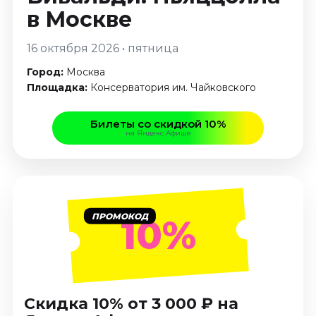
Январь 2027
в Москве
Стендап
16 октября 2026 • пятница
Август 2026
Город:
Москва
Сентябрь 2026
Площадка:
Консерватория им. Чайковского
Октябрь 2026
Ноябрь 2026
Билеты со скидкой 10%
Декабрь 2026
на Яндекс Афише
Выставки
Август 2026
Сентябрь 2026
ПРОМОКОД
Октябрь 2026
10%
Декабрь 2026
Январь 2027
Экскурсии
Скидка 10% от 3 000 ₽ на
Сентябрь 2026