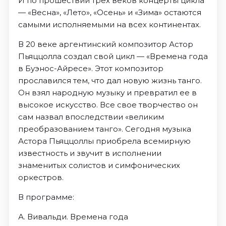
И по прошествии трех веков концерты цикла
— «Весна», «Лето», «Осень» и «Зима» остаются
самыми исполняемыми на всех континентах.
В 20 веке аргентинский композитор Астор
Пьяццолла создал свой цикл — «Времена года
в Буэнос-Айресе». Этот композитор
прославился тем, что дал новую жизнь танго.
Он взял народную музыку и превратил ее в
высокое искусство. Все свое творчество он
сам назвал впоследствии «великим
преобразованием танго». Сегодня музыка
Астора Пьяццоллы приобрела всемирную
известность и звучит в исполнении
знаменитых солистов и симфонических
оркестров.
В программе:
А. Вивальди. Времена года