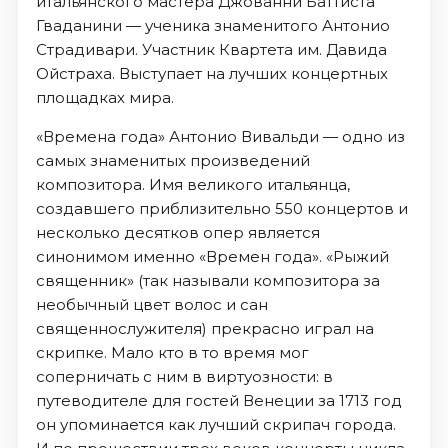
итальянского мастера Джованни Баттиста
Гваданини — ученика знаменитого Антонио
Страдивари. Участник Квартета им. Давида
Ойстраха. Выступает на лучших концертных
площадках мира.
«Времена года» Антонио Вивальди — одно из
самых знаменитых произведений
композитора. Имя великого итальянца,
создавшего приблизительно 550 концертов и
несколько десятков опер является
синонимом именно «Времен года». «Рыжий
священник» (так называли композитора за
необычный цвет волос и сан
священнослужителя) прекрасно играл на
скрипке. Мало кто в то время мог
соперничать с ним в виртуозности: в
путеводителе для гостей Венеции за 1713 год
он упоминается как лучший скрипач города.