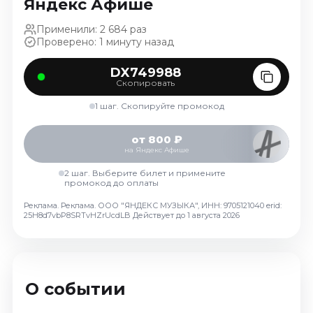
Яндекс Афише
Октябрь 2026
Применили: 2 684 раз
Спорт
Проверено: 1 минуту назад
Август 2026
DX749988
Сентябрь 2026
Скопировать
Октябрь 2026
1 шаг. Скопируйте промокод
События
от 800 ₽
Август 2026
на Яндекс Афише
Сентябрь 2026
2 шаг. Выберите билет и примените
Октябрь 2026
промокод до оплаты
Ноябрь 2026
Реклама. Реклама. ООО "ЯНДЕКС МУЗЫКА", ИНН: 9705121040 erid:
25H8d7vbP8SRTvHZrUcdLB
Действует до 1 августа 2026
Декабрь 2026
Январь 2027
Площадки
О событии