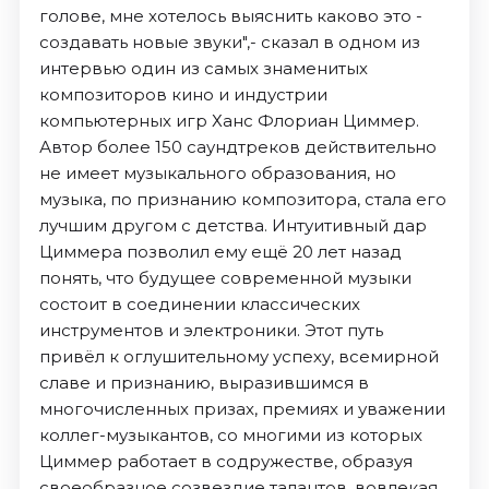
голове, мне хотелось выяснить каково это -
создавать новые звуки",- сказал в одном из
интервью один из самых знаменитых
композиторов кино и индустрии
компьютерных игр Ханс Флориан Циммер.
Автор более 150 саундтреков действительно
не имеет музыкального образования, но
музыка, по признанию композитора, стала его
лучшим другом с детства. Интуитивный дар
Циммера позволил ему ещё 20 лет назад
понять, что будущее современной музыки
состоит в соединении классических
инструментов и электроники. Этот путь
привёл к оглушительному успеху, всемирной
славе и признанию, выразившимся в
многочисленных призах, премиях и уважении
коллег-музыкантов, со многими из которых
Циммер работает в содружестве, образуя
своеобразное созвездие талантов, вовлекая