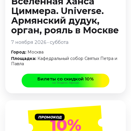
Вселенная Ханса
Январь 2027
Циммера. Universe.
Стендап
Армянский дудук,
Август 2026
орган, рояль
в Москве
Сентябрь 2026
Октябрь 2026
7 ноября 2026 • суббота
Ноябрь 2026
Город:
Москва
Декабрь 2026
Площадка:
Кафедральный собор Святых Петра и
Павла
Выставки
Август 2026
Билеты со скидкой 10%
Сентябрь 2026
на Яндекс Афише
Октябрь 2026
Декабрь 2026
Январь 2027
Экскурсии
ПРОМОКОД
10%
Сентябрь 2026