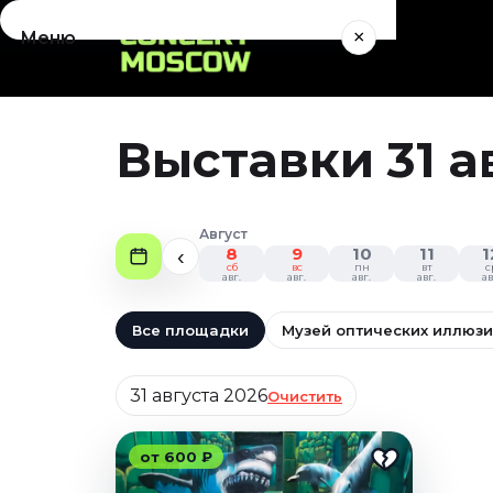
×
Меню
Концерты
Август 2026
Выставки 31 а
Сентябрь 2026
Октябрь 2026
Ноябрь 2026
Август
Декабрь 2026
8
9
10
11
1
‹
сб
вс
пн
вт
с
Январь 2027
авг.
авг.
авг.
авг.
ав
Театр
Все площадки
Музей оптических иллюз
Август 2026
Дата
Сентябрь 2026
31 августа 2026
Очистить
Октябрь 2026
Ноябрь 2026
от 600 ₽
Декабрь 2026