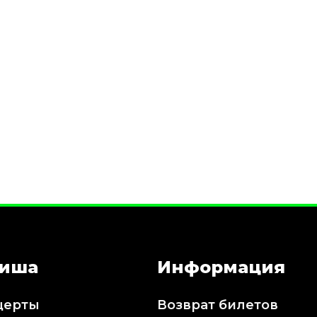
иша
Информация
церты
Возврат билетов