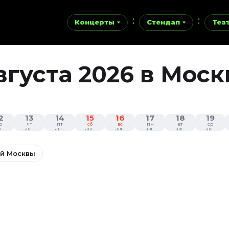
Концерты
Стендап
Теа
вгуста 2026 в Моск
2
13
14
15
16
17
18
19
р
чт
пт
сб
вс
пн
вт
ср
г.
авг.
авг.
авг.
авг.
авг.
авг.
авг.
ий Москвы