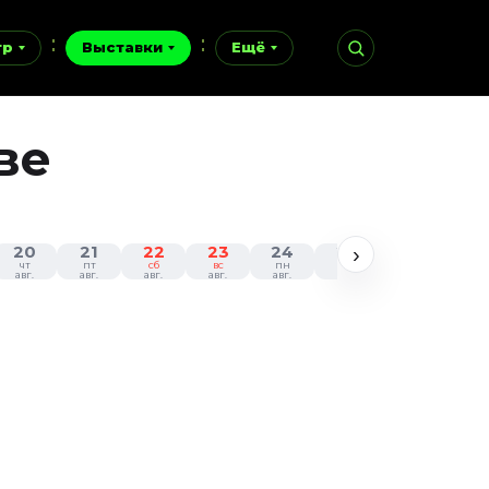
тр
Выставки
Ещё
ве
20
21
22
23
24
25
26
27
›
чт
пт
сб
вс
пн
вт
ср
чт
авг.
авг.
авг.
авг.
авг.
авг.
авг.
авг.