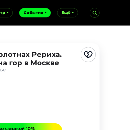
тр
События
Ещё
олотнах Рериха.
на гор
в Москве
нье
со скидкой 10%