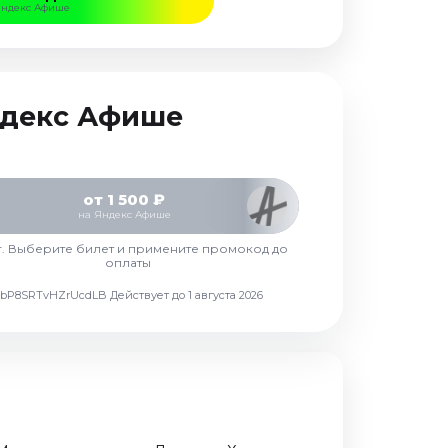
Яндекс Афише
Яндекс Афише
от 1 500 ₽
на Яндекс Афише
г. Выберите билет и примените промокод до
оплаты
d7vbP8SRTvHZrUcdLB
Действует до 1 августа 2026