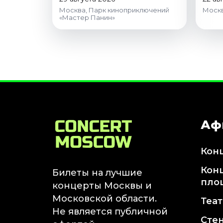
Москва, Парк киноприключений
Москв
«Мастер Панин»
Аф
Кон
Кон
Билеты на лучшие
пло
концерты Москвы и
Московской области.
Теа
Не является публичной
Сте