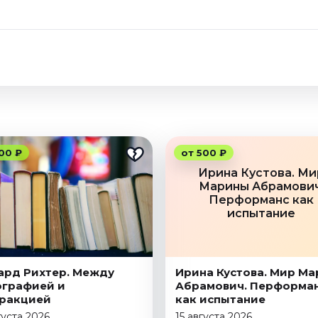
00 ₽
от 500 ₽
Ирина Кустова. Ми
Марины Абрамович
Перформанс как
испытание
ард Рихтер. Между
Ирина Кустова. Мир М
графией и
Абрамович. Перформа
тракцией
как испытание
густа 2026
15 августа 2026