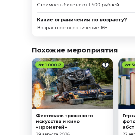
Стоимость билета: от 1 500 рублей.
Какие ограничения по возрасту?
Возрастное ограничение 16+.
Похожие мероприятия
от 1 000 ₽
от 5
Фестиваль трюкового
Герх
искусства и кино
фото
«Прометей»
абс
29 августа 2026
22 ав