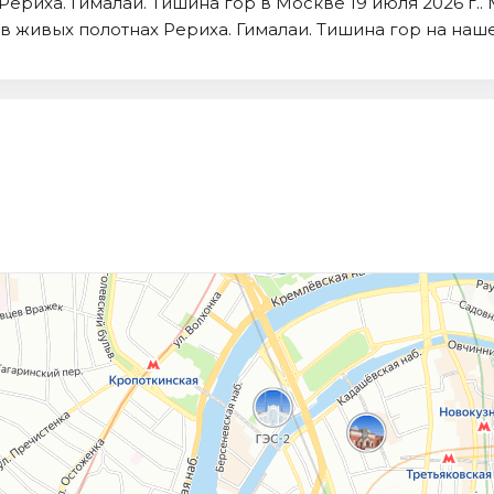
 Рериха. Гималаи. Тишина гор в Москве 19 июля 2026 г
в живых полотнах Рериха. Гималаи. Тишина гор на наше