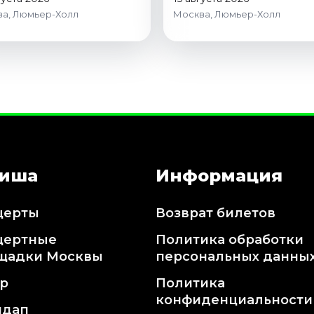
а, Люмьер-Холл
Москва, Люмьер-Холл
иша
Информация
церты
Возврат билетов
цертные
Политика обработки
щадки Москвы
персональных данны
тр
Политика
конфиденциальности
ндап