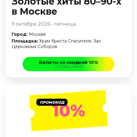
Золотые хиты 80–90-х
Январь 2027
в Москве
Стендап
9 октября 2026 • пятница
Август 2026
Сентябрь 2026
Город:
Москва
Октябрь 2026
Площадка:
Храм Христа Спасителя. Зал
Церковных Соборов
Ноябрь 2026
Декабрь 2026
Билеты со скидкой 10%
на Яндекс Афише
Выставки
Август 2026
Сентябрь 2026
Октябрь 2026
Декабрь 2026
ПРОМОКОД
10%
Январь 2027
Экскурсии
Сентябрь 2026