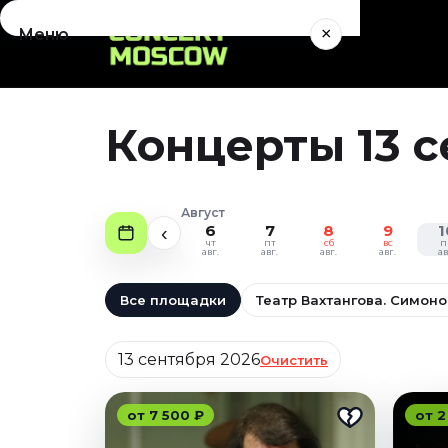
×
Меню
Концерты
Август 2026
Концерты 13 с
Сентябрь 2026
Октябрь 2026
Ноябрь 2026
Август
Декабрь 2026
6
7
8
9
1
‹
чт
пт
сб
вс
п
Январь 2027
авг.
авг.
авг.
авг.
ав
Театр
Все площадки
Театр Вахтангова. Симон
Август 2026
Дата
Сентябрь 2026
13 сентября 2026
Очистить
Октябрь 2026
Ноябрь 2026
от 7 500 ₽
от 2
Декабрь 2026