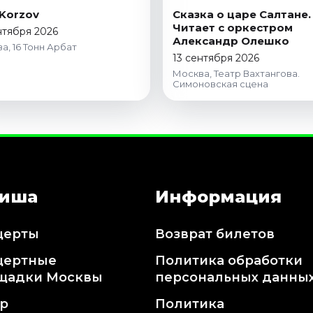
Korzov
Сказка о царе Салтане.
Читает с оркестром
нтября 2026
Александр Олешко
а, 16 Тонн Арбат
13 сентября 2026
Москва, Театр Вахтангова.
Симоновская сцена
иша
Информация
церты
Возврат билетов
цертные
Политика обработки
щадки Москвы
персональных данны
тр
Политика