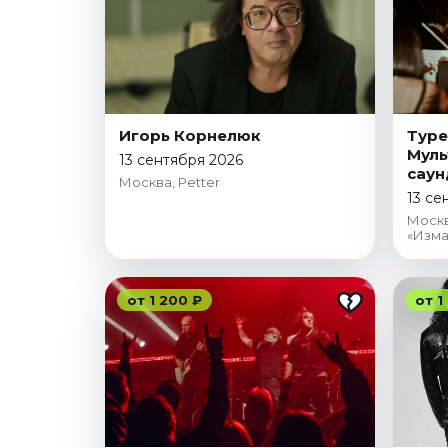
Январь 2027
Стендап
Август 2026
Сентябрь 2026
Октябрь 2026
Игорь Корнелюк
Туре
Мул
Ноябрь 2026
13 сентября 2026
саун
Москва, Petter
Декабрь 2026
13 се
Москв
Выставки
«Изма
Август 2026
Сентябрь 2026
от 1 200 ₽
от 1
Октябрь 2026
Декабрь 2026
Январь 2027
Экскурсии
Сентябрь 2026