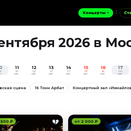
Концерты
Ст
ентября 2026 в Мо
0
11
12
13
14
15
16
17
н
вт
ср
чт
пт
сб
вс
пн
г.
авг.
авг.
авг.
авг.
авг.
авг.
авг.
овская сцена
16 Тонн Арбат
Концертный зал «Измайло
 500 ₽
от 2 000 ₽