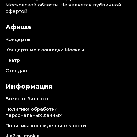
Октябрь 2026
Московской области. Не является публичной
офертой.
Спорт
Афиша
Август 2026
Сентябрь 2026
Концерты
Октябрь 2026
Концертные площадки Москвы
События
Театр
Август 2026
Стендап
Сентябрь 2026
Октябрь 2026
Информация
Ноябрь 2026
Декабрь 2026
Возврат билетов
Январь 2027
Политика обработки
персональных данных
Площадки
Политика конфиденциальности
Файлы cookie