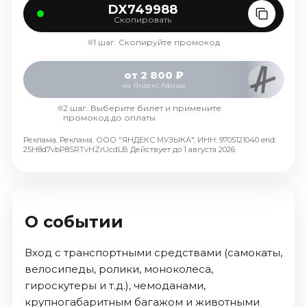
DX749988
Октябрь 2026
Скопировать
Спорт
1 шаг. Скопируйте промокод
Август 2026
от 2 800 ₽
Сентябрь 2026
на Яндекс Афише
Октябрь 2026
2 шаг. Выберите билет и примените
промокод до оплаты
События
Реклама. Реклама. ООО "ЯНДЕКС МУЗЫКА", ИНН: 9705121040 erid:
Август 2026
25H8d7vbP8SRTvHZrUcdLB
Действует до 1 августа 2026
Сентябрь 2026
Октябрь 2026
Ноябрь 2026
Декабрь 2026
О событии
Январь 2027
Вход с транспортными средствами (самокаты,
велосипеды, ролики, моноколеса,
Площадки
гироскутеры и т.д.), чемоданами,
крупногабаритным багажом и животными