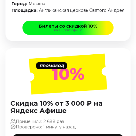
Январь 2027
Город:
Москва
Площадка:
Англиканская церковь Святого Андрея
Стендап
Август 2026
Билеты со скидкой 10%
на Яндекс Афише
Сентябрь 2026
Октябрь 2026
Ноябрь 2026
Декабрь 2026
ПРОМОКОД
10%
Выставки
Август 2026
Сентябрь 2026
Октябрь 2026
Декабрь 2026
Скидка 10% от 3 000 ₽ на
Яндекс Афише
Январь 2027
Экскурсии
Применили: 2 688 раз
Проверено: 1 минуту назад
Сентябрь 2026