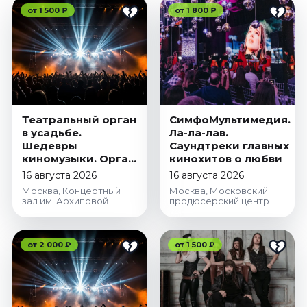
от 1 500 ₽
от 1 800 ₽
Театральный орган
СимфоМультимедия.
в усадьбе.
Ла-ла-лав.
Шедевры
Саундтреки главных
киномузыки. Орган,
кинохитов о любви
вокал, гитара
16 августа 2026
16 августа 2026
Москва, Концертный
Москва, Московский
зал им. Архиповой
продюсерский центр
от 2 000 ₽
от 1 500 ₽