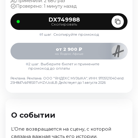
Применили: 2 680 раз
Октябрь 2026
Проверено: 1 минуту назад
Спорт
DX749988
Скопировать
Август 2026
Сентябрь 2026
1 шаг. Скопируйте промокод
Октябрь 2026
от 2 900 ₽
События
на Яндекс Афише
2 шаг. Выберите билет и примените
Август 2026
промокод до оплаты
Сентябрь 2026
Реклама. Реклама. ООО "ЯНДЕКС МУЗЫКА", ИНН: 9705121040 erid:
Октябрь 2026
25H8d7vbP8SRTvHZrUcdLB
Действует до 1 августа 2026
Ноябрь 2026
Декабрь 2026
Январь 2027
О событии
Площадки
L’One возвращается на сцену, с которой
связана важная часть его истории.