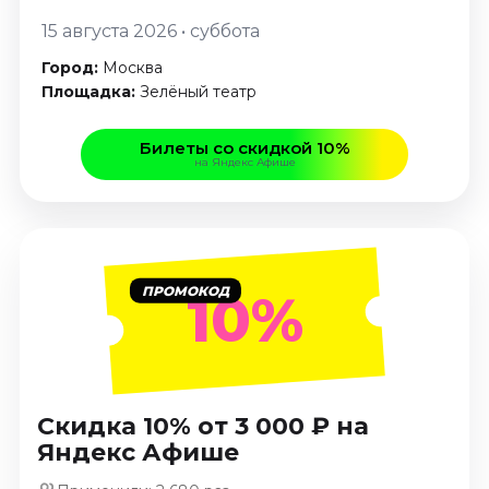
Январь 2027
15 августа 2026 • суббота
Стендап
Город:
Москва
Август 2026
Площадка:
Зелёный театр
Сентябрь 2026
Октябрь 2026
Билеты со скидкой 10%
на Яндекс Афише
Ноябрь 2026
Декабрь 2026
Выставки
Август 2026
ПРОМОКОД
10%
Сентябрь 2026
Октябрь 2026
Декабрь 2026
Январь 2027
Скидка 10% от 3 000 ₽ на
Экскурсии
Яндекс Афише
Сентябрь 2026