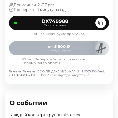
Октябрь 2026
Применили: 2 617 раз
Проверено: 1 минуту назад
Спорт
DX749988
Август 2026
Скопировать
Сентябрь 2026
1 шаг. Скопируйте промокод
Октябрь 2026
События
от 5 500 ₽
на Яндекс Афише
Август 2026
2 шаг. Выберите билет и примените
Сентябрь 2026
промокод до оплаты
Октябрь 2026
Реклама. Реклама. ООО "ЯНДЕКС МУЗЫКА", ИНН: 9705121040 erid:
25H8d7vbP8SRTvHZrUcdLB
Действует до 1 августа 2026
Ноябрь 2026
Декабрь 2026
Январь 2027
О событии
Площадки
Каждый концерт группы «На-На» —