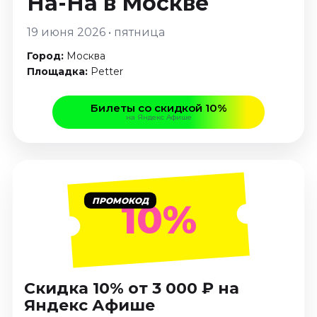
На-На
в Москве
Январь 2027
19 июня 2026 • пятница
Стендап
Город:
Москва
Август 2026
Площадка:
Petter
Сентябрь 2026
Октябрь 2026
Билеты со скидкой 10%
Ноябрь 2026
на Яндекс Афише
Декабрь 2026
Выставки
Август 2026
Сентябрь 2026
ПРОМОКОД
10%
Октябрь 2026
Декабрь 2026
Январь 2027
Экскурсии
Скидка 10% от 3 000 ₽ на
Яндекс Афише
Сентябрь 2026