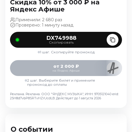
Скидка 10% от 3 000 ₽ на
Октябрь 2026
Яндекс Афише
Спорт
Применили: 2 680 раз
Август 2026
Проверено: 1 минуту назад
Сентябрь 2026
DX749988
Октябрь 2026
Скопировать
События
1 шаг. Скопируйте промокод
Август 2026
от 2 000 ₽
Сентябрь 2026
на Яндекс Афише
Октябрь 2026
2 шаг. Выберите билет и примените
Ноябрь 2026
промокод до оплаты
Декабрь 2026
Реклама. Реклама. ООО "ЯНДЕКС МУЗЫКА", ИНН: 9705121040 erid:
25H8d7vbP8SRTvHZrUcdLB
Действует до 1 августа 2026
Январь 2027
Площадки
О событии