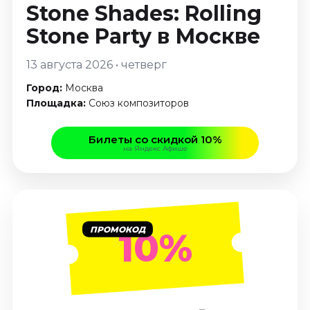
Январь 2027
Stone Shades: Rolling
Stone Party
в Москве
Стендап
Август 2026
13 августа 2026 • четверг
Сентябрь 2026
Город:
Москва
Октябрь 2026
Площадка:
Союз композиторов
Ноябрь 2026
Декабрь 2026
Билеты со скидкой 10%
на Яндекс Афише
Выставки
Август 2026
Сентябрь 2026
Октябрь 2026
ПРОМОКОД
Декабрь 2026
10%
Январь 2027
Экскурсии
Сентябрь 2026