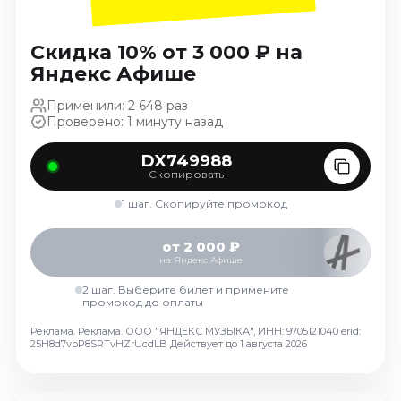
Октябрь 2026
Спорт
Скидка 10% от 3 000 ₽ на
Яндекс Афише
Август 2026
Сентябрь 2026
Применили: 2 648 раз
Проверено: 1 минуту назад
Октябрь 2026
События
DX749988
Скопировать
Август 2026
1 шаг. Скопируйте промокод
Сентябрь 2026
Октябрь 2026
от 2 000 ₽
Ноябрь 2026
на Яндекс Афише
Декабрь 2026
2 шаг. Выберите билет и примените
промокод до оплаты
Январь 2027
Реклама. Реклама. ООО "ЯНДЕКС МУЗЫКА", ИНН: 9705121040 erid:
25H8d7vbP8SRTvHZrUcdLB
Действует до 1 августа 2026
Площадки