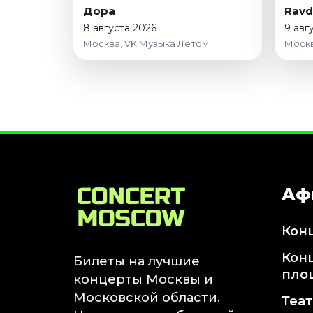
Дора
Ravd
8 августа 2026
9 авг
Москва, VK Музыка Летом
Москв
Аф
Кон
Кон
Билеты на лучшие
пло
концерты Москвы и
Московской области.
Теа