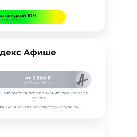
со скидкой 10%
Яндекс Афише
Яндекс Афише
от 3 500 ₽
на Яндекс Афише
г. Выберите билет и примените промокод до
оплаты
d7vbP8SRTvHZrUcdLB
Действует до 1 августа 2026