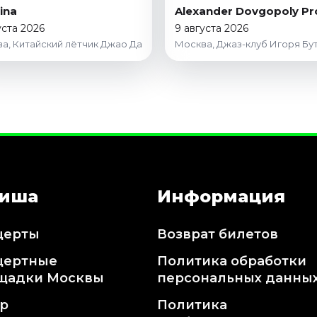
ina
Alexander Dovgopoly Pr
уста 2026
9 августа 2026
а, Китайский лётчик Джао Да
Москва, Джаз-клуб Игоря Бу
иша
Информация
церты
Возврат билетов
цертные
Политика обработки
щадки Москвы
персональных данны
тр
Политика