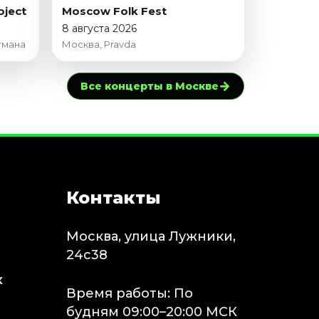
oject
Moscow Folk Fest
8 августа 2026
тмана
Москва, Pravda
→
Все концерты в Москве
Контакты
Москва, улица Лужники,
24с38
х
Время работы: По
будням 09:00–20:00 МСК