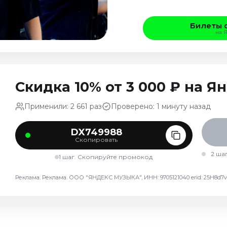
Билеты 
на 
Скидка 10% от 3 000 ₽ на 
Применили: 2 661 раз
Проверено: 1 минуту назад
DX749988
Скопировать
2 ша
1 шаг. Скопируйте промокод
Реклама. Реклама. ООО "ЯНДЕКС МУЗЫКА", ИНН: 9705121040 erid: 25H8