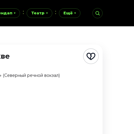
ендап
Театр
Ещё
кве
» (Северный речной вокзал)