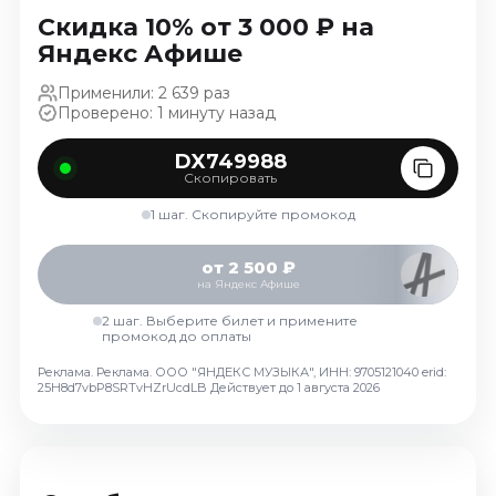
Октябрь 2026
Скидка 10% от 3 000 ₽ на
Яндекс Афише
Спорт
Применили: 2 639 раз
Август 2026
Проверено: 1 минуту назад
Сентябрь 2026
Октябрь 2026
DX749988
Скопировать
События
1 шаг. Скопируйте промокод
Август 2026
Сентябрь 2026
от 2 500 ₽
на Яндекс Афише
Октябрь 2026
Ноябрь 2026
2 шаг. Выберите билет и примените
промокод до оплаты
Декабрь 2026
Реклама. Реклама. ООО "ЯНДЕКС МУЗЫКА", ИНН: 9705121040 erid:
Январь 2027
25H8d7vbP8SRTvHZrUcdLB
Действует до 1 августа 2026
Площадки