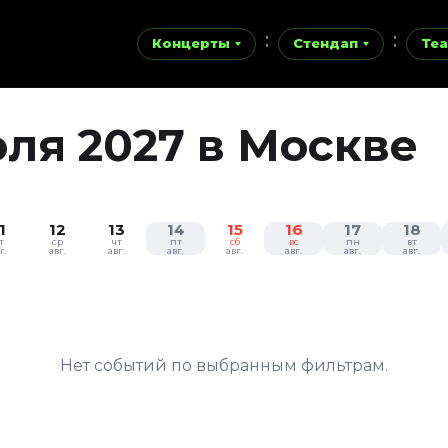
Концерты
Стендап
Теа
ля 2027 в Москве
1
12
13
14
15
16
17
18
т
ср
чт
пт
сб
вс
пн
вт
г.
авг.
авг.
авг.
авг.
авг.
авг.
авг.
Нет событий по выбранным фильтрам.