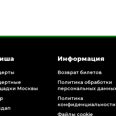
иша
Информация
церты
Возврат билетов
цертные
Политика обработки
щадки Москвы
персональных данны
тр
Политика
конфиденциальности
ндап
Файлы cookie