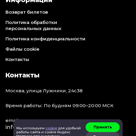
Октябрь 2026
Возврат билетов
Спорт
Политика обработки
Август 2026
персональных данных
Сентябрь 2026
Политика конфиденциальности
Октябрь 2026
Файлы cookie
События
Контакты
Август 2026
Сентябрь 2026
Контакты
Октябрь 2026
Ноябрь 2026
Москва, улица Лужники, 24с38
Декабрь 2026
Январь 2027
Время работы: По будням 09:00–20:00 МСК
email:
Площадки
info@concert.moscow
Принять
Мы используем
cookie
для удобной
работы сайта и cookie Яндекс
Метрики для аналитики.