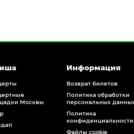
иша
Информация
церты
Возврат билетов
цертные
Политика обработки
щадки Москвы
персональных данны
тр
Политика
конфиденциальности
ндап
Файлы cookie