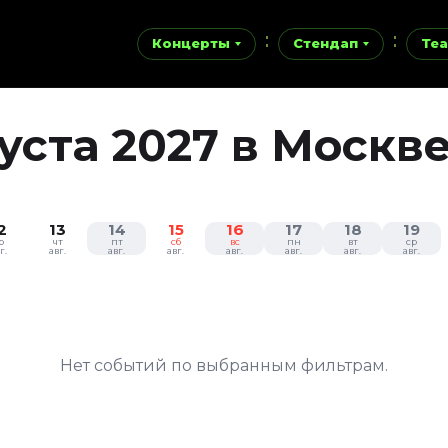
Концерты
Стендап
Теа
уста 2027 в Москв
2
13
14
15
16
17
18
19
р
чт
пт
сб
вс
пн
вт
ср
г.
авг.
авг.
авг.
авг.
авг.
авг.
авг.
Нет событий по выбранным фильтрам.