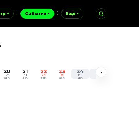
тр
События
Ещё
е
20
21
22
23
24
25
26
27
›
чт
пт
сб
вс
пн
вт
ср
чт
авг.
авг.
авг.
авг.
авг.
авг.
авг.
авг.