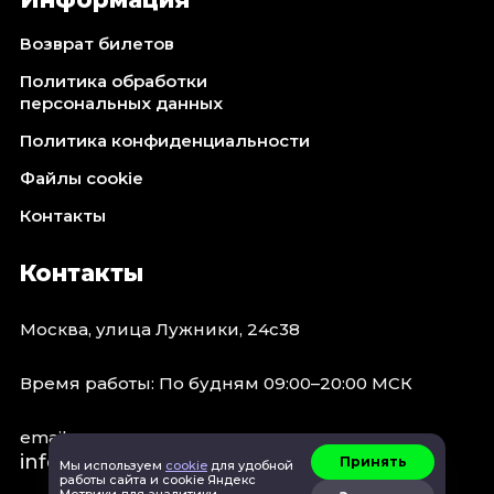
Октябрь 2026
Возврат билетов
Спорт
Политика обработки
Август 2026
персональных данных
Сентябрь 2026
Политика конфиденциальности
Октябрь 2026
Файлы cookie
События
Контакты
Август 2026
Сентябрь 2026
Контакты
Октябрь 2026
Ноябрь 2026
Москва, улица Лужники, 24с38
Декабрь 2026
Январь 2027
Время работы: По будням 09:00–20:00 МСК
email:
Площадки
info@concert.moscow
Принять
Мы используем
cookie
для удобной
работы сайта и cookie Яндекс
Метрики для аналитики.