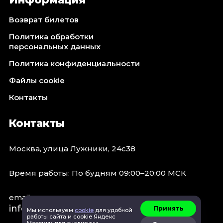
Октябрь 2026
Возврат билетов
Спорт
Политика обработки
Август 2026
персональных данных
Сентябрь 2026
Политика конфиденциальности
Октябрь 2026
Файлы cookie
События
Контакты
Август 2026
Сентябрь 2026
Контакты
Октябрь 2026
Ноябрь 2026
Москва, улица Лужники, 24с38
Декабрь 2026
Январь 2027
Время работы: По будням 09:00–20:00 МСК
email:
Площадки
info@concert.moscow
Принять
Мы используем
cookie
для удобной
работы сайта и cookie Яндекс
Метрики для аналитики.