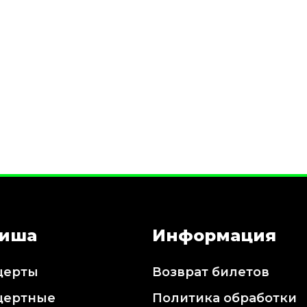
иша
Информация
церты
Возврат билетов
цертные
Политика обработки