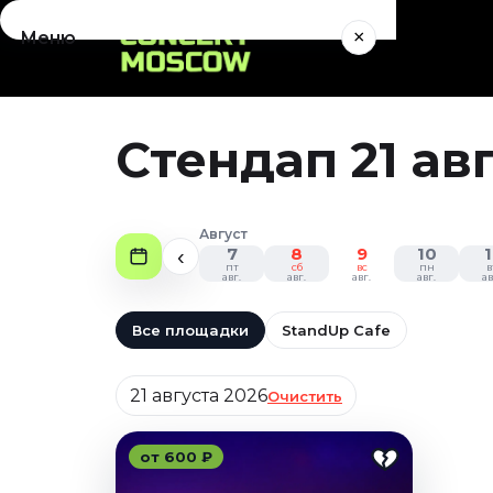
×
Меню
Концерты
Август 2026
Стендап 21 ав
Сентябрь 2026
Октябрь 2026
Ноябрь 2026
Август
Декабрь 2026
7
8
9
10
1
‹
пт
сб
вс
пн
в
Январь 2027
авг.
авг.
авг.
авг.
ав
Театр
Все площадки
StandUp Cafe
Август 2026
Дата
Сентябрь 2026
21 августа 2026
Очистить
Октябрь 2026
Ноябрь 2026
от 600 ₽
Декабрь 2026