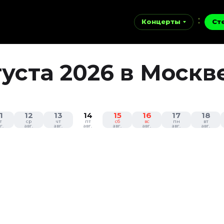
Концерты
Ст
густа 2026 в Москв
1
12
13
14
15
16
17
18
т
ср
чт
пт
сб
вс
пн
вт
г.
авг.
авг.
авг.
авг.
авг.
авг.
авг.