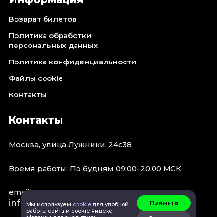
Октябрь 2026
Возврат билетов
Спорт
Политика обработки
Август 2026
персональных данных
Сентябрь 2026
Политика конфиденциальности
Октябрь 2026
Файлы cookie
События
Контакты
Август 2026
Сентябрь 2026
Контакты
Октябрь 2026
Ноябрь 2026
Москва, улица Лужники, 24с38
Декабрь 2026
Январь 2027
Время работы: По будням 09:00–20:00 МСК
email:
Площадки
info@concert.moscow
Принять
Мы используем
cookie
для удобной
работы сайта и cookie Яндекс
Метрики для аналитики.