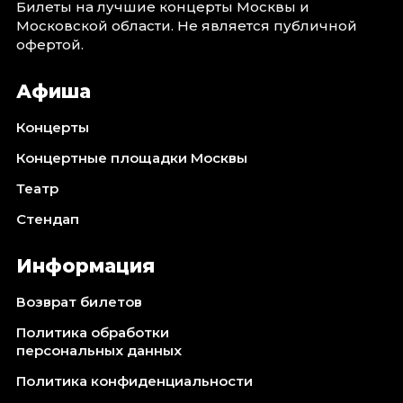
Билеты на лучшие концерты Москвы и
Октябрь 2026
Московской области. Не является публичной
офертой.
Спорт
Август 2026
Афиша
Сентябрь 2026
Октябрь 2026
Концерты
Концертные площадки Москвы
События
Театр
Август 2026
Сентябрь 2026
Стендап
Октябрь 2026
Ноябрь 2026
Информация
Декабрь 2026
Возврат билетов
Январь 2027
Политика обработки
персональных данных
Площадки
Политика конфиденциальности