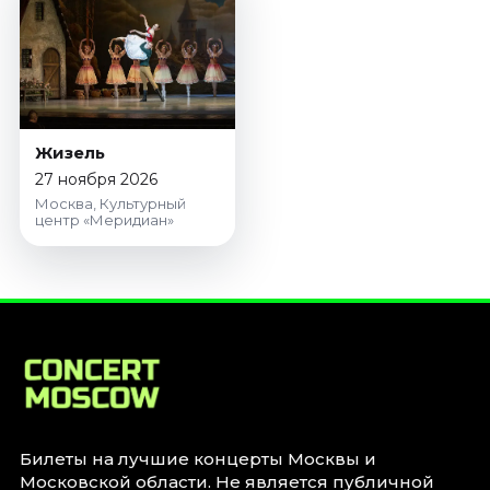
Январь 2027
Стендап
Август 2026
Сентябрь 2026
Октябрь 2026
Жизель
Ноябрь 2026
27 ноября 2026
Декабрь 2026
Москва, Культурный
центр «Меридиан»
Выставки
Август 2026
Сентябрь 2026
Октябрь 2026
Декабрь 2026
Январь 2027
Экскурсии
Билеты на лучшие концерты Москвы и
Сентябрь 2026
Московской области. Не является публичной