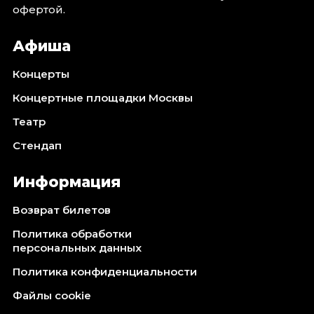
Октябрь 2026
офертой.
Спорт
Афиша
Август 2026
Концерты
Сентябрь 2026
Октябрь 2026
Концертные площадки Москвы
Театр
События
Стендап
Август 2026
Сентябрь 2026
Информация
Октябрь 2026
Ноябрь 2026
Возврат билетов
Декабрь 2026
Политика обработки
Январь 2027
персональных данных
Политика конфиденциальности
Площадки
Файлы cookie