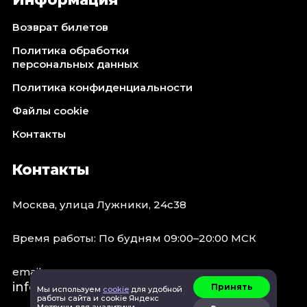
Октябрь 2026
Возврат билетов
Спорт
Политика обработки
Август 2026
персональных данных
Сентябрь 2026
Политика конфиденциальности
Октябрь 2026
Файлы cookie
События
Контакты
Август 2026
Сентябрь 2026
Контакты
Октябрь 2026
Ноябрь 2026
Москва, улица Лужники, 24с38
Декабрь 2026
Январь 2027
Время работы: По будням 09:00–20:00 МСК
email:
Площадки
info@concert.moscow
Принять
Мы используем
cookie
для удобной
работы сайта и cookie Яндекс
Метрики для аналитики.