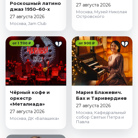
Роскошный латино
Октябрь 2026
27 августа 2026
джаз 1950–60-х
Москва, Музей Николая
Спорт
27 августа 2026
Островского
Москва, Jam Club
Август 2026
Сентябрь 2026
Октябрь 2026
от 1 700 ₽
от 900 ₽
События
Август 2026
Сентябрь 2026
Октябрь 2026
Ноябрь 2026
Чёрный кофе и
Мария Блажевич.
Декабрь 2026
оркестр
Бах и Таривердиев
«Металиада»
Январь 2027
27 августа 2026
27 августа 2026
Москва, Кафедральный
собор Святых Петра и
Москва, ДК «Балашиха»
Павла
Площадки