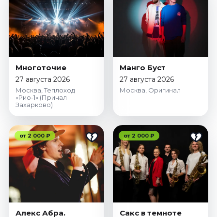
Январь 2027
Стендап
Август 2026
Сентябрь 2026
Октябрь 2026
Многоточие
Манго Буст
Ноябрь 2026
27 августа 2026
27 августа 2026
Декабрь 2026
Москва, Теплоход
Москва, Оригинал
«Рио-1» (Причал
Захарково)
Выставки
Август 2026
от 2 000 ₽
от 2 000 ₽
Сентябрь 2026
Октябрь 2026
Декабрь 2026
Январь 2027
Экскурсии
Сентябрь 2026
Алекс Абра.
Сакс в темноте