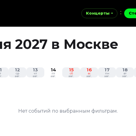
Концерты
Ст
я 2027 в Москве
1
12
13
14
15
16
17
18
т
ср
чт
пт
сб
вс
пн
вт
г.
авг.
авг.
авг.
авг.
авг.
авг.
авг.
Нет событий по выбранным фильтрам.