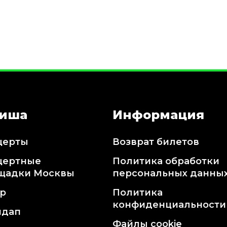
иша
Информация
церты
Возврат билетов
цертные
Политика обработки
щадки Москвы
персональных данны
тр
Политика
конфиденциальности
ндап
Файлы cookie