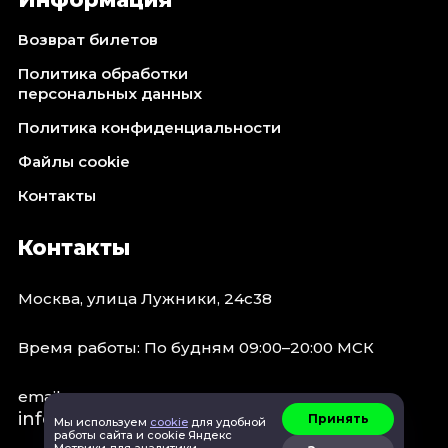
Октябрь 2026
Возврат билетов
Спорт
Политика обработки
Август 2026
персональных данных
Сентябрь 2026
Политика конфиденциальности
Октябрь 2026
Файлы cookie
События
Контакты
Август 2026
Сентябрь 2026
Контакты
Октябрь 2026
Ноябрь 2026
Москва, улица Лужники, 24с38
Декабрь 2026
Январь 2027
Время работы: По будням 09:00–20:00 МСК
email:
Площадки
info@concert.moscow
Принять
Мы используем
cookie
для удобной
работы сайта и cookie Яндекс
Метрики для аналитики.