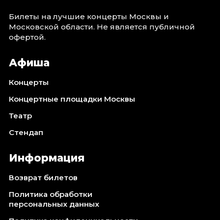
Октябрь 2026
Билеты на лучшие концерты Москвы и
Спорт
Московской области. Не является публичной
офертой.
Август 2026
Сентябрь 2026
Афиша
Октябрь 2026
Концерты
События
Концертные площадки Москвы
Август 2026
Театр
Сентябрь 2026
Октябрь 2026
Стендап
Ноябрь 2026
Декабрь 2026
Информация
Январь 2027
Возврат билетов
Политика обработки
Площадки
персональных данных