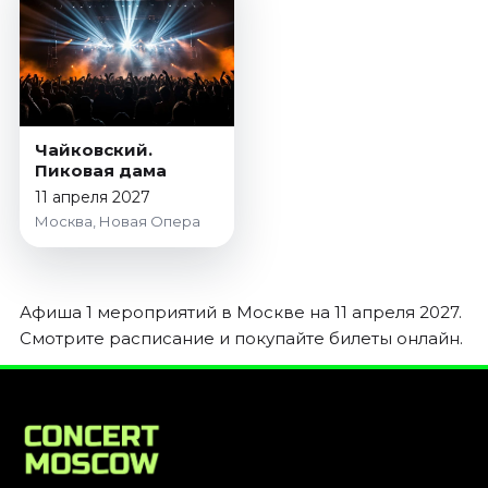
Январь 2027
Стендап
Август 2026
Сентябрь 2026
Октябрь 2026
Чайковский.
Пиковая дама
Ноябрь 2026
11 апреля 2027
Декабрь 2026
Москва, Новая Опера
Выставки
Август 2026
Сентябрь 2026
Афиша 1 мероприятий в Москве на 11 апреля 2027.
Октябрь 2026
Смотрите расписание и покупайте билеты онлайн.
Декабрь 2026
Январь 2027
Экскурсии
Сентябрь 2026