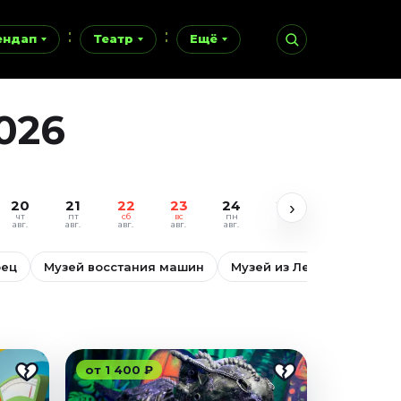
ендап
Театр
Ещё
026
20
21
22
23
24
25
26
27
›
чт
пт
сб
вс
пн
вт
ср
чт
авг.
авг.
авг.
авг.
авг.
авг.
авг.
авг.
рец
Музей восстания машин
Музей из Лего Brick Star
от 1 400 ₽