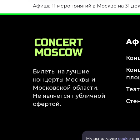
Афиша 11 мероприятий в Москве на 31 дек
Аф
Кон
Кон
Билеты на лучшие
пло
концерты Москвы и
Московской области.
Теа
Не является публичной
Сте
офертой.
Мы используем
cookie
для 