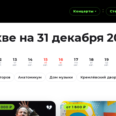
Концерты
Ст
е на 31 декабря 2
2
13
14
15
16
17
18
19
р
чт
пт
сб
вс
пн
вт
ср
г.
авг.
авг.
авг.
авг.
авг.
авг.
авг.
торов
Анатомикум
Дом музыки
Кремлёвский дво
 000 ₽
от 1 800 ₽