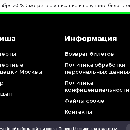
абря 2026. Смотрите расписание и покупайте билеты о
иша
Информация
церты
Возврат билетов
цертные
Политика обработки
щадки Москвы
персональных данны
тр
Политика
конфиденциальности
ндап
Файлы cookie
Контакты
удобной работы сайта и cookie Яндекс Метрики для аналитики.