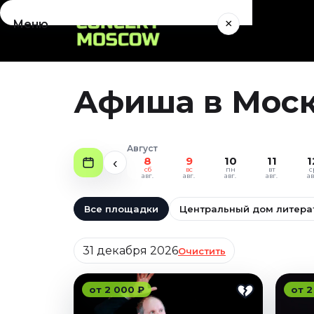
×
Меню
Концерты
Август 2026
Афиша в Москв
Сентябрь 2026
Октябрь 2026
Ноябрь 2026
Август
Декабрь 2026
8
9
10
11
1
‹
сб
вс
пн
вт
с
Январь 2027
авг.
авг.
авг.
авг.
ав
Театр
Все площадки
Центральный дом литера
Август 2026
Дата
Сентябрь 2026
31 декабря 2026
Очистить
Октябрь 2026
Ноябрь 2026
от 2 000 ₽
от 2
Декабрь 2026