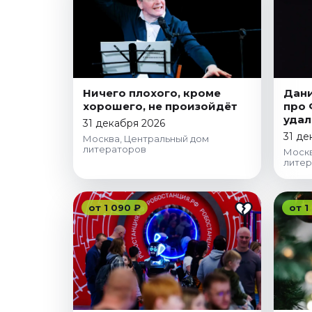
Январь 2027
Стендап
Август 2026
Сентябрь 2026
Октябрь 2026
Ничего плохого, кроме
Дани
хорошего, не произойдёт
про 
Ноябрь 2026
удал
31 декабря 2026
Декабрь 2026
31 де
Москва, Центральный дом
литераторов
Москв
Выставки
лите
Август 2026
Сентябрь 2026
от 1 090 ₽
от 1
Октябрь 2026
Декабрь 2026
Январь 2027
Экскурсии
Сентябрь 2026