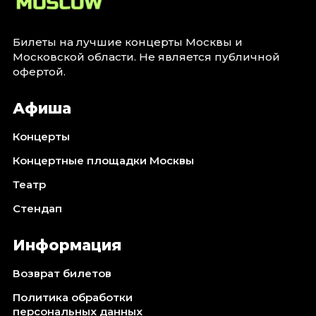
Октябрь 2026
Спорт
Билеты на лучшие концерты Москвы и
Московской области. Не является публичной
Август 2026
офертой.
Сентябрь 2026
Октябрь 2026
Афиша
События
Концерты
Август 2026
Концертные площадки Москвы
Сентябрь 2026
Театр
Октябрь 2026
Ноябрь 2026
Стендап
Декабрь 2026
Январь 2027
Информация
Возврат билетов
Площадки
Политика обработки
персональных данных