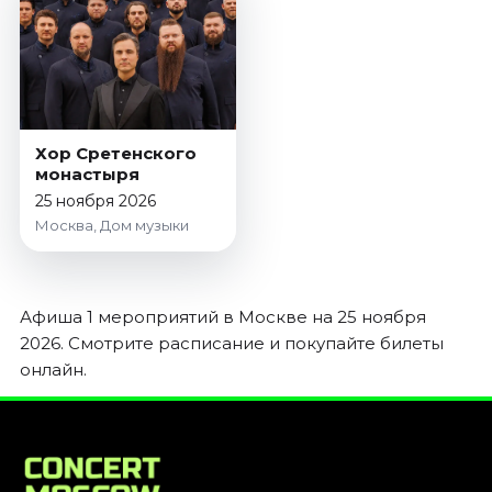
Январь 2027
Стендап
Август 2026
Сентябрь 2026
Октябрь 2026
Хор Сретенского
Ноябрь 2026
монастыря
25 ноября 2026
Декабрь 2026
Москва, Дом музыки
Выставки
Август 2026
Сентябрь 2026
Афиша 1 мероприятий в Москве на 25 ноября
Октябрь 2026
2026. Смотрите расписание и покупайте билеты
Декабрь 2026
онлайн.
Январь 2027
Экскурсии
Сентябрь 2026