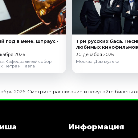
й год в Вене. Штраус -
Три русских баса. Песн
любимых кинофильмов
кабря 2026
30 декабря 2026
а, Кафедральный собор
Москва, Дом музыки
х Петра и Павла
абря 2026. Смотрите расписание и покупайте билеты о
иша
Информация