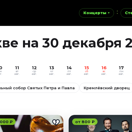
Концерты
Ст
ве на 30 декабря 
0
11
12
13
14
15
16
17
н
вт
ср
чт
пт
сб
вс
пн
г.
авг.
авг.
авг.
авг.
авг.
авг.
авг.
ьный собор Святых Петра и Павла
Кремлёвский дворец
 000 ₽
от 800 ₽