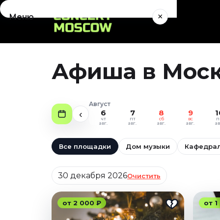
×
Меню
Концерты
Август 2026
Афиша в Моск
Сентябрь 2026
Октябрь 2026
Ноябрь 2026
Август
Декабрь 2026
6
7
8
9
1
‹
чт
пт
сб
вс
п
Январь 2027
авг.
авг.
авг.
авг.
ав
Театр
Все площадки
Дом музыки
Кафедрал
Август 2026
Дата
Сентябрь 2026
30 декабря 2026
Очистить
Октябрь 2026
Ноябрь 2026
от 2 000 ₽
от 1
Декабрь 2026