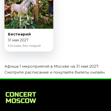
Январь 2027
Стендап
Август 2026
Сентябрь 2026
Октябрь 2026
Бестиарий
Ноябрь 2026
31 мая 2027
Декабрь 2026
Москва, Бестиарий
Выставки
Август 2026
Афиша 1 мероприятий в Москве на 31 мая 2027.
Сентябрь 2026
Смотрите расписание и покупайте билеты онлайн.
Октябрь 2026
Декабрь 2026
Январь 2027
Экскурсии
Сентябрь 2026