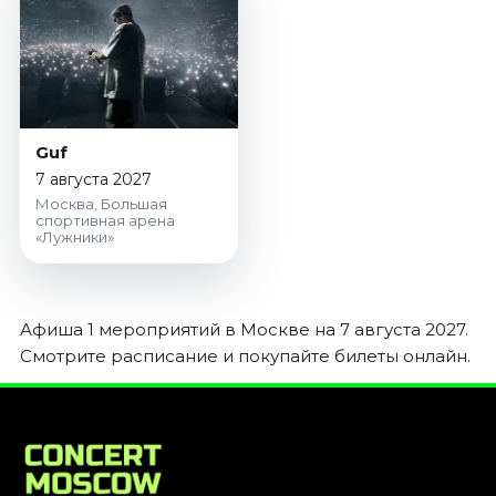
Январь 2027
Стендап
Август 2026
Сентябрь 2026
Октябрь 2026
Guf
Ноябрь 2026
7 августа 2027
Декабрь 2026
Москва, Большая
спортивная арена
«Лужники»
Выставки
Август 2026
Сентябрь 2026
Афиша 1 мероприятий в Москве на 7 августа 2027.
Октябрь 2026
Смотрите расписание и покупайте билеты онлайн.
Декабрь 2026
Январь 2027
Экскурсии
Сентябрь 2026