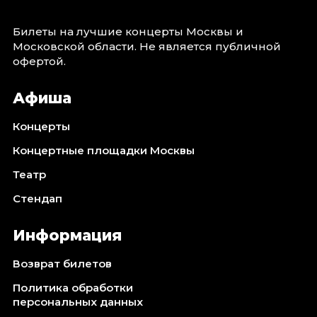
Октябрь 2026
Билеты на лучшие концерты Москвы и
Спорт
Московской области. Не является публичной
Август 2026
офертой.
Сентябрь 2026
Афиша
Октябрь 2026
События
Концерты
Август 2026
Концертные площадки Москвы
Сентябрь 2026
Театр
Октябрь 2026
Стендап
Ноябрь 2026
Декабрь 2026
Информация
Январь 2027
Возврат билетов
Площадки
Политика обработки
персональных данных