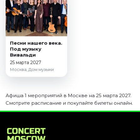
Январь 2027
Стендап
Август 2026
Сентябрь 2026
Октябрь 2026
Песни нашего века.
Под музыку
Ноябрь 2026
Вивальди
Декабрь 2026
25 марта 2027
Выставки
Москва, Дом музыки
Август 2026
Сентябрь 2026
Афиша 1 мероприятий в Москве на 25 марта 2027.
Октябрь 2026
Смотрите расписание и покупайте билеты онлайн.
Декабрь 2026
Январь 2027
Экскурсии
Сентябрь 2026