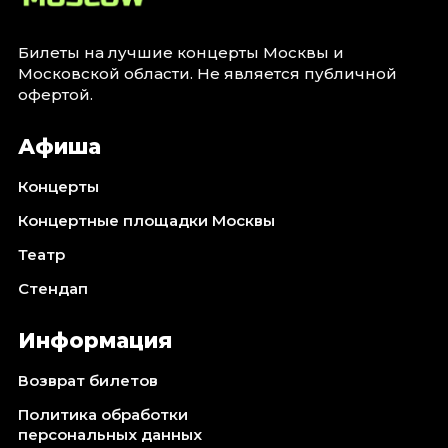
Октябрь 2026
Спорт
Билеты на лучшие концерты Москвы и
Московской области. Не является публичной
Август 2026
офертой.
Сентябрь 2026
Октябрь 2026
Афиша
События
Концерты
Август 2026
Концертные площадки Москвы
Сентябрь 2026
Театр
Октябрь 2026
Стендап
Ноябрь 2026
Декабрь 2026
Информация
Январь 2027
Возврат билетов
Площадки
Политика обработки
персональных данных