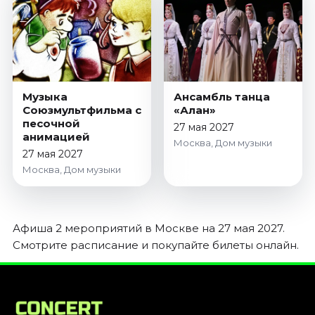
Январь 2027
Стендап
Август 2026
Сентябрь 2026
Октябрь 2026
Музыка
Ансамбль танца
Союзмультфильма с
«Алан»
Ноябрь 2026
песочной
27 мая 2027
Декабрь 2026
анимацией
Москва, Дом музыки
27 мая 2027
Выставки
Москва, Дом музыки
Август 2026
Сентябрь 2026
Октябрь 2026
Афиша 2 мероприятий в Москве на 27 мая 2027.
Декабрь 2026
Смотрите расписание и покупайте билеты онлайн.
Январь 2027
Экскурсии
Сентябрь 2026