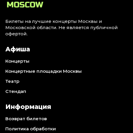
Октябрь 2026
Спорт
Билеты на лучшие концерты Москвы и
Август 2026
Московской области. Не является публичной
Сентябрь 2026
офертой.
Октябрь 2026
Афиша
События
Концерты
Август 2026
Сентябрь 2026
Концертные площадки Москвы
Октябрь 2026
Театр
Ноябрь 2026
Стендап
Декабрь 2026
Январь 2027
Информация
Возврат билетов
Площадки
Политика обработки