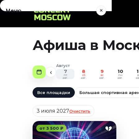
×
Меню
Концерты
Август 2026
Афиша в Моск
Сентябрь 2026
Октябрь 2026
Ноябрь 2026
Август
Декабрь 2026
7
8
9
10
1
‹
пт
сб
вс
пн
в
Январь 2027
авг.
авг.
авг.
авг.
ав
Театр
Все площадки
Большая спортивная аре
Август 2026
Дата
Сентябрь 2026
3 июля 2027
Очистить
Октябрь 2026
Ноябрь 2026
от 3 500 ₽
Декабрь 2026