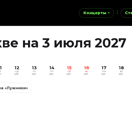
Концерты
Ст
ве на 3 июля 2027
1
12
13
14
15
16
17
18
т
ср
чт
пт
сб
вс
пн
вт
г.
авг.
авг.
авг.
авг.
авг.
авг.
авг.
на «Лужники»