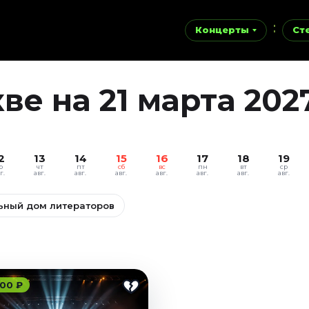
Концерты
Ст
е на 21 марта 202
2
13
14
15
16
17
18
19
р
чт
пт
сб
вс
пн
вт
ср
г.
авг.
авг.
авг.
авг.
авг.
авг.
авг.
ьный дом литераторов
00 ₽