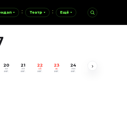
ендап
Театр
Ещё
7
20
21
22
23
24
25
26
27
›
чт
пт
сб
вс
пн
вт
ср
чт
авг.
авг.
авг.
авг.
авг.
авг.
авг.
авг.