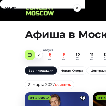
×
Меню
Концерты
Август 2026
Афиша в Москв
Сентябрь 2026
Октябрь 2026
Ноябрь 2026
Август
Декабрь 2026
8
9
10
11
1
‹
сб
вс
пн
вт
с
Январь 2027
авг.
авг.
авг.
авг.
ав
Театр
Все площадки
Новая Опера
Централ
Август 2026
Дата
Сентябрь 2026
21 марта 2027
Очистить
Октябрь 2026
Ноябрь 2026
от 2 000 ₽
от 4
Декабрь 2026