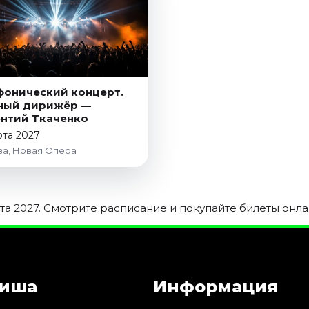
онический концерт.
ный дирижёр —
нтий Ткаченко
рта 2027
а, Новая Опера
а 2027. Смотрите расписание и покупайте билеты онла
иша
Информация