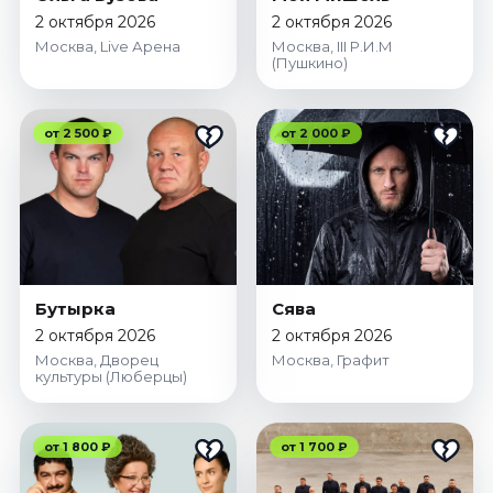
Октябрь 2026
2 октября 2026
2 октября 2026
Москва, Live Арена
Москва, III Р.И.М
Спорт
(Пушкино)
Август 2026
Сентябрь 2026
от 2 500 ₽
от 2 000 ₽
Октябрь 2026
События
Август 2026
Сентябрь 2026
Октябрь 2026
Бутырка
Сява
Ноябрь 2026
2 октября 2026
2 октября 2026
Декабрь 2026
Москва, Дворец
Москва, Графит
Январь 2027
культуры (Люберцы)
Площадки
от 1 800 ₽
от 1 700 ₽