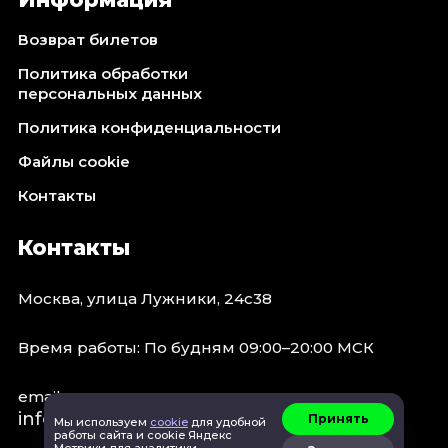
Возврат билетов
Политика обработки
персональных данных
Политика конфиденциальности
Файлы cookie
Контакты
Контакты
Москва, улица Лужники, 24с38
Время работы: По будням 09:00–20:00 МСК
email:
info@concert.moscow
Принять
Мы используем
cookie
для удобной
работы сайта и cookie Яндекс
Метрики для аналитики.