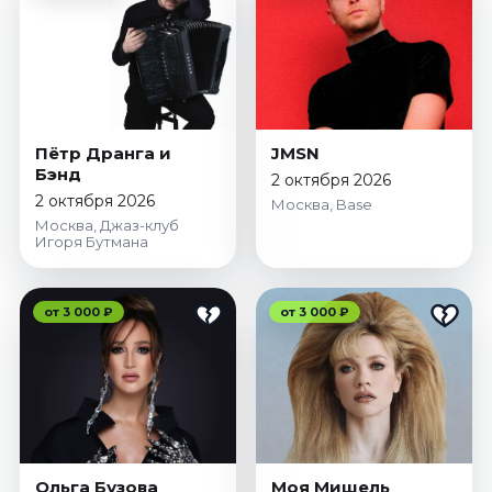
Январь 2027
Стендап
Август 2026
Сентябрь 2026
Октябрь 2026
Пётр Дранга и
JMSN
Ноябрь 2026
Бэнд
2 октября 2026
2 октября 2026
Декабрь 2026
Москва, Base
Москва, Джаз-клуб
Игоря Бутмана
Выставки
Август 2026
Сентябрь 2026
от 3 000 ₽
от 3 000 ₽
Октябрь 2026
Декабрь 2026
Январь 2027
Экскурсии
Сентябрь 2026
Ольга Бузова
Моя Мишель