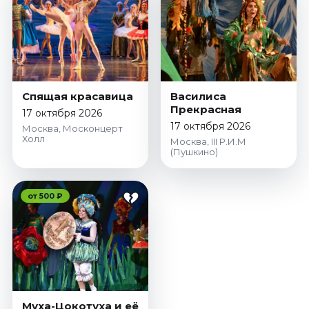
Январь 2027
Стендап
Август 2026
Сентябрь 2026
Октябрь 2026
Спящая красавица
Василиса
Ноябрь 2026
Прекрасная
17 октября 2026
17 октября 2026
Декабрь 2026
Москва, Москонцерт
Холл
Москва, III Р.И.М
(Пушкино)
Выставки
Август 2026
Сентябрь 2026
от 500 ₽
Октябрь 2026
Декабрь 2026
Январь 2027
Экскурсии
Сентябрь 2026
Муха-Цокотуха и её