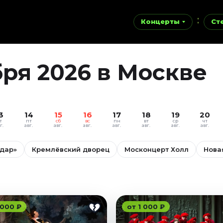
Концерты
Ст
бря 2026 в Москве
3
14
15
16
17
18
19
20
т
пт
сб
вс
пн
вт
ср
чт
г.
авг.
авг.
авг.
авг.
авг.
авг.
авг.
ьдар»
Кремлёвский дворец
Москонцерт Холл
Нова
 000 ₽
от 1 000 ₽