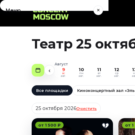
×
Меню
Концерты
Август 2026
Театр 25 октя
Сентябрь 2026
Октябрь 2026
Ноябрь 2026
Август
Декабрь 2026
9
10
11
12
1
‹
вс
пн
вт
ср
ч
Январь 2027
авг.
авг.
авг.
авг.
ав
Театр
Все площадки
Киноконцертный зал «Эл
Август 2026
Дата
Сентябрь 2026
25 октября 2026
Очистить
Октябрь 2026
Ноябрь 2026
от 1 500 ₽
от 1
Декабрь 2026