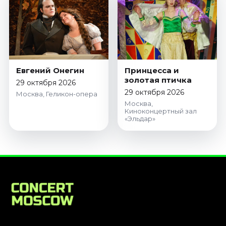
Январь 2027
Стендап
Август 2026
Сентябрь 2026
Октябрь 2026
Евгений Онегин
Принцесса и
Ноябрь 2026
золотая птичка
29 октября 2026
29 октября 2026
Декабрь 2026
Москва, Геликон-опера
Москва,
Киноконцертный зал
Выставки
«Эльдар»
Август 2026
Сентябрь 2026
Октябрь 2026
Декабрь 2026
Январь 2027
Экскурсии
Сентябрь 2026