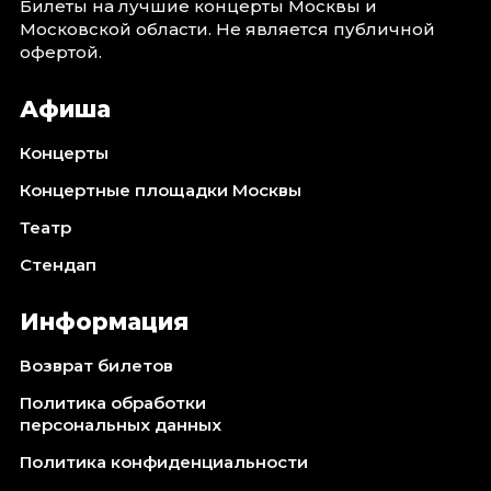
Билеты на лучшие концерты Москвы и
Октябрь 2026
Московской области. Не является публичной
офертой.
Спорт
Август 2026
Афиша
Сентябрь 2026
Октябрь 2026
Концерты
Концертные площадки Москвы
События
Театр
Август 2026
Сентябрь 2026
Стендап
Октябрь 2026
Ноябрь 2026
Информация
Декабрь 2026
Возврат билетов
Январь 2027
Политика обработки
персональных данных
Площадки
Политика конфиденциальности